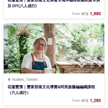
花蓮豐濱｜豐富部落文化導覽＆海岸咖啡莊園私廚＆烘
豆 DIY(八人成行)
1,880
From
NT$
Hualien, Taiwan
花蓮豐濱｜豐富部落文化導覽&阿美族藤編編織課程
（六人成行）
1,280
From
NT$