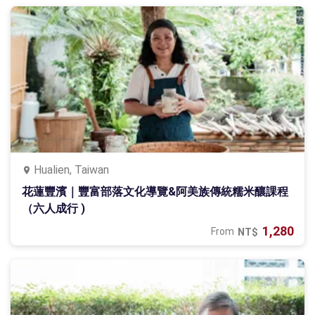
Hualien, Taiwan
花蓮豐濱｜豐富部落文化導覽&阿美族傳統糯米釀課程
（六人成行 )
1,280
From
NT$